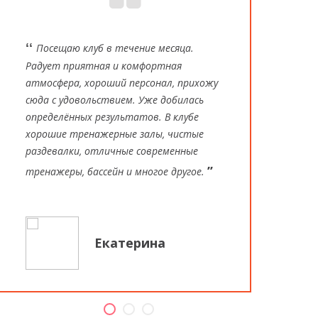
ʻʻ
ʻʻ
Посещаю клуб в течение месяца.
Фит
Радует приятная и комфортная
бодро
атмосфера, хороший персонал, прихожу
совер
сюда с удовольствием. Уже добилась
эффек
определённых результатов. В клубе
выбра
хорошие тренажерные залы, чистые
Фитне
раздевалки, отличные современные
профе
ʼʼ
тренажеры, бассейн и многое другое.
опыто
Екатерина