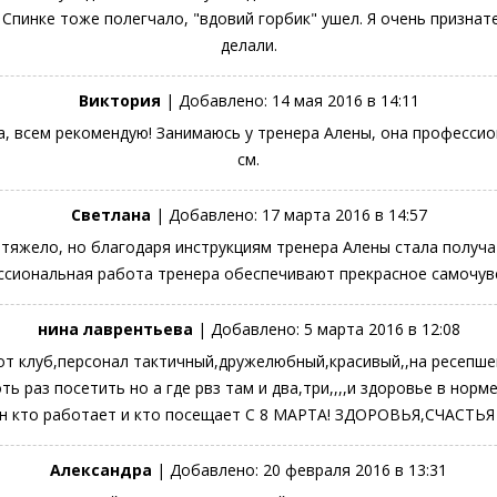
 Спинке тоже полегчало, "вдовий горбик" ушел. Я очень признат
делали.
Виктория
| Добавлено:
14 мая 2016 в 14:11
а, всем рекомендую! Занимаюсь у тренера Алены, она профессион
см.
Светлана
| Добавлено:
17 марта 2016 в 14:57
тяжело, но благодаря инструкциям тренера Алены стала получа
ессиональная работа тренера обеспечивают прекрасное самочув
нина лаврентьева
| Добавлено:
5 марта 2016 в 12:08
от клуб,персонал тактичный,дружелюбный,красивый,,на ресепше
оть раз посетить но а где рвз там и два,три,,,,и здоровье в 
н кто работает и кто посещает С 8 МАРТА! ЗДОРОВЬЯ,СЧАСТЬЯ и
Александра
| Добавлено:
20 февраля 2016 в 13:31