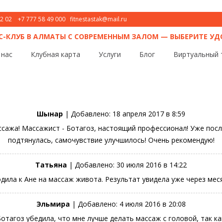
02 02
+7 777 58 49 000
fitnestastak@mail.ru
С-КЛУБ В АЛМАТЫ С СОВРЕМЕННЫМ ЗАЛОМ — ВЫБЕРИТЕ У
 нас
Клубная карта
Услуги
Блог
Виртуальный 
Шынар
| Добавлено:
18 апреля 2017 в 8:59
ссажа! Массажист - Ботагоз, настоящий профессионал! Уже посл
подтянулась, самочувствие улучшилось! Очень рекомендую!
Татьяна
| Добавлено:
30 июля 2016 в 14:22
дила к Ане на массаж живота. Результат увидела уже через мес
Эльмира
| Добавлено:
4 июля 2016 в 20:08
отагоз убедила, что мне лучше делать массаж с головой, так к