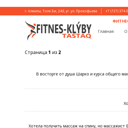
г. Алматы, Толе Би, 249, уг. ул. Прокофьева
+7 (727) 374 
ФИТНЕ
Главная
О
Страница
1
из
2
В восторге от душа Шарко и курса общего ма
Хо
Хотела получить массаж на спину, но массажист Б