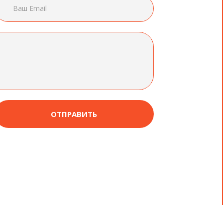
Ваш Email
ʻʻ
я в восторге... персонал супер..
ʼʼ
молодцы.. на высшем уровне!!
но
им
ОТПРАВИТЬ
ʼʼ
г.
Влада