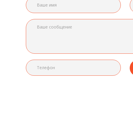
Ваше имя
ʻʻ
Фитнес – это не только хорошее и
Ваше сообщение
бодрое настроение, но и постоянное
совершенствование себя. Чтобы
эффективно тренировать тело, нуж
выбрать спортивный клуб для души.
Фитнес-центр «Тастак» – это
профессиональная команда с 10-летн
Телефон
опытом работы в сфере фитнес-услу
Олжас