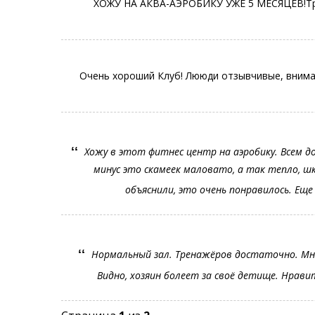
ХОЖУ НА АКВА-АЭРОБИКУ УЖЕ 5 МЕСЯЦЕВ!Трен
Очень хороший Клуб! Лююди отзывчивые, внимат
ʻʻ
Хожу в этот фитнес центр на аэробику. Всем до
минус это скамеек маловато, а так тепло, ш
объяснили, это очень понравилось. Еще
ʻʻ
Нормальный зал. Тренажёров достаточно. Мно
Видно, хозяин болеет за своё детище. Нрав