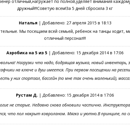
ер отличный,нагружает по полной,уделяет внимания каждому!
дружный!!!Советую всем!За 5 дней сбросила 3 кг
Наталья
| Добавлено:
27 апреля 2015 в 18:13
ельные. Мы посещаем всей семьей, ребенок на танцы ходит, м
отличный персонал!!!
Аэробика на 5 из 5
| Добавлено:
15 декабря 2014 в 17:06
вольна! Нагрузки что надо, бодрящая музыка, новый инвентарь,
кафчики на ключе и душ имеется. При первом посещении на ресепш
 есть у них спортзал, бассейн (по мне так очень маленький), мас
Рустам Д.
| Добавлено:
15 декабря 2014 в 17:06
гие не старые. Недавно снова обновили частично. Инструктора 
ится, что пол накрыт ковроланом. Мягко и уютно.В принципе, по